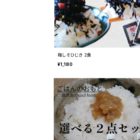
梅しそひじき 2食
¥1,180